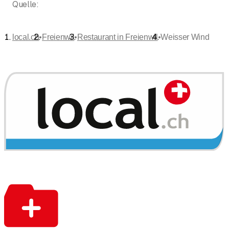
Quelle:
•
•
•
local.ch
Freienwil
Restaurant in Freienwil
Weisser Wind