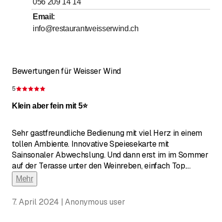
056 209 14 14
bis
bis
Freitag
11
:
30
-
14
:
00
/ 17
:
30
-
22
:
30
Email
:
info@restaurantweisserwind.ch
bis
Samstag
17
:
30
-
23
:
00
bis
bis
Sonntag
11
:
30
-
15
:
00
/ 17
:
30
-
21
:
30
Bewertungen für Weisser Wind
5
Bewertung 5 von 5 Sternen
Klein aber fein mit 5⭐️
Sehr gastfreundliche Bedienung mit viel Herz in einem
tollen Ambiente. Innovative Speiesekarte mit
Sainsonaler Abwechslung. Und dann erst im im Sommer
auf der Terasse unter den Weinreben, einfach Top.
...
Mehr
7. April 2024 | Anonymous user