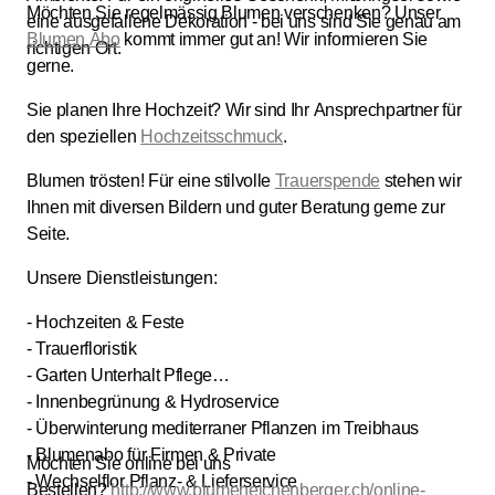
Möchten Sie regelmässig Blumen verschenken? Unser
eine ausgefallene Dekoration - bei uns sind Sie genau am
Blumen Abo
kommt immer gut an! Wir informieren Sie
richtigen Ort.
gerne.
Sie planen Ihre Hochzeit? Wir sind Ihr Ansprechpartner für
den speziellen
Hochzeitsschmuck
.
Blumen trösten! Für eine stilvolle
Trauerspende
stehen wir
Ihnen mit diversen Bildern und guter Beratung gerne zur
Seite.
Unsere Dienstleistungen:
- Hochzeiten & Feste
- Trauerfloristik
- Garten Unterhalt Pflege
- Innenbegrünung & Hydroservice
- Überwinterung mediterraner Pflanzen im Treibhaus
- Blumenabo für Firmen & Private
Möchten Sie online bei uns
- Wechselflor Pflanz- & Lieferservice
Bestellen?
http://www.blumeneichenberger.ch/online-