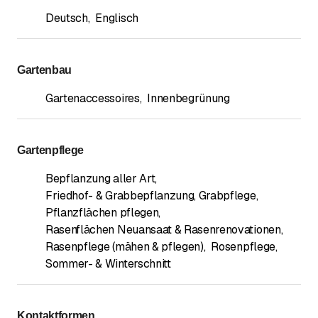
8942 Oberrieden
Deutsch
,
Englisch
Anrufen
Gartenbau
Gartenaccessoires
,
Innenbegrünung
Gartenpflege
Bepflanzung aller Art
,
Friedhof- & Grabbepflanzung, Grabpflege
,
Pflanzflächen pflegen
,
Rasenflächen Neuansaat & Rasenrenovationen
,
Rasenpflege (mähen & pflegen)
,
Rosenpflege
,
Sommer- & Winterschnitt
Kontaktformen