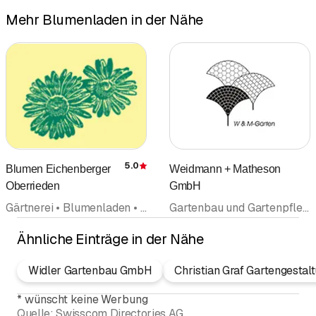
Mehr Blumenladen in der Nähe
5.0
Blumen Eichenberger
Weidmann + Matheson
Bewertung
Oberrieden
GmbH
Gärtnerei • Blumenladen • Blumengeschäft • Floristik • Gartenunterhalt • Pflanzenkulturen Pflanzenhandel • Gartengestaltung • Dekorationsartikel
Gartenbau und Gartenpflege • Gartenbau Gartenpflege • Gartenunterhalt • Gartengestaltung • Baumpflege • Hauswartungen Liegenschaftenservice • Gärtnerei • Blumenladen • Blumengeschäft
Ähnliche Einträge in der Nähe
Widler Gartenbau GmbH
Christian Graf Gartengestal
*
wünscht keine Werbung
Quelle:
Swisscom Directories AG