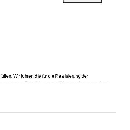
füllen. Wir führen
die
für die Realisierung der
rmessungen, Entwürfe und Ausführungsplanungen durch
 Erledigung der Verwaltungsformalitäten, der Planung und