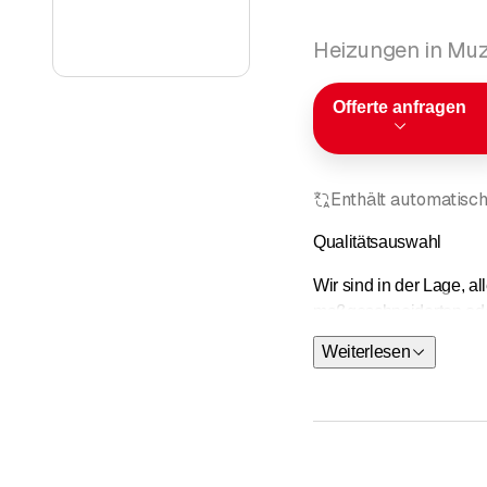
Heizungen in Mu
Offerte anfragen
Enthält automatisch
Qualitätsauswahl
Wir sind in der Lage, a
maßgeschneiderten ode
und sind dabei auf de
Weiterlesen
Wir sind im Bereich der
und ist in der Lage, se
der Umsetzung des gem