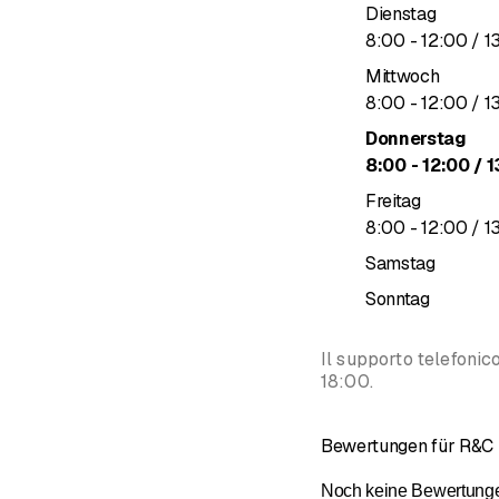
Dienstag
bis
8
:
00
-
12
:
00
/ 1
Mittwoch
bis
8
:
00
-
12
:
00
/ 1
Donnerstag
bis
8
:
00
-
12
:
00
/ 1
Freitag
bis
8
:
00
-
12
:
00
/ 1
Samstag
Sonntag
Il supporto telefonic
18:00.
Bewertungen für R&C I
Noch keine Bewertungen 