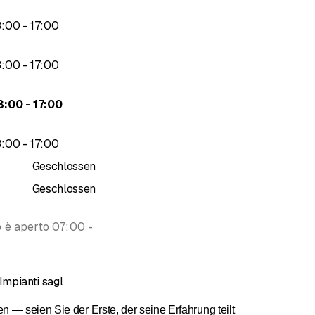
bis
3
:
00
-
17
:
00
bis
3
:
00
-
17
:
00
bis
3
:
00
-
17
:
00
bis
3
:
00
-
17
:
00
Geschlossen
Geschlossen
o è aperto 07:00 -
mpianti sagl
— seien Sie der Erste, der seine Erfahrung teilt