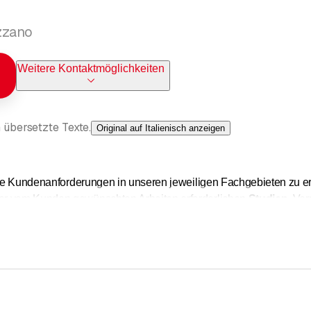
zzano
Weitere Kontaktmöglichkeiten
 übersetzte Texte.
Original auf Italienisch anzeigen
lle Kundenanforderungen in unseren jeweiligen Fachgebieten zu er
r vom Kunden gewünschten Arbeiten erforderlichen
Studien
, Ve
m gesamten
Staatsgebiet
tätig.
 vollständigen und teilweisen Renovierung tätig: von Anlagen,
ine Kunden mit Hilfe von Architekten und/oder Ingenieuren bei der
einsamen Projekts zu begleiten.