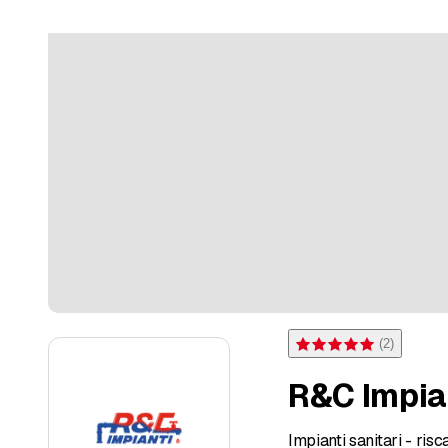
(
2
)
Bewertung 5 von 5 Sterne
R&C Impia
Impianti sanitari - ri