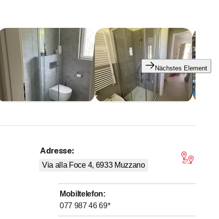
eration
Nächstes Element
nzelnen Bedarf
Adresse
:
on 5 Sternen
Via alla Foce 4, 6933
Muzzano
Mobiltelefon
:
077 987 46 69
*