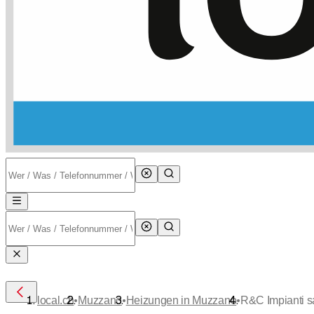
•
•
•
local.ch
Muzzano
Heizungen in Muzzano
R&C Impianti s