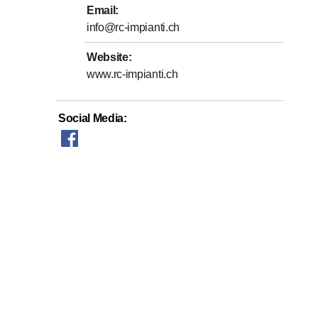
Email
:
info@rc-impianti.ch
Website
:
www.rc-impianti.ch
Social Media
: