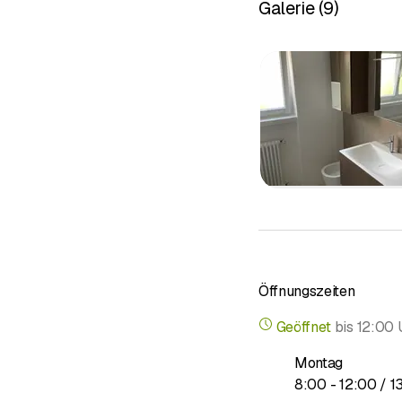
Galerie
(
9
)
Wählen Sie Ihren Servi
&nbsp;
Was wir tun
NEUE AN
MODERNE
KLIMATIS
Benötigen Sie eine indiv
Öffnungszeiten
Geöffnet
bis
12:00 
Montag
bis
8
:
00
-
12
:
00
/ 1