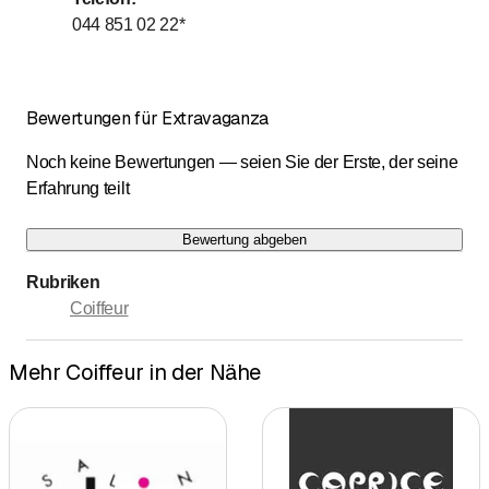
bis
Donnerstag
8
:
30
-
18
:
30
044 851 02 22
*
bis
Freitag
8
:
30
-
18
:
30
bis
Samstag
8
:
00
-
16
:
00
Bewertungen für Extravaganza
Sonntag
Geschlossen
Noch keine Bewertungen — seien Sie der Erste, der seine
Erfahrung teilt
Bewertung abgeben
Rubriken
Coiffeur
Mehr Coiffeur in der Nähe