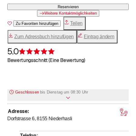
Reservieren
Weitere Kontaktmöglichkeiten
Teilen
Zu Favoriten hinzufügen
Zum Adressbuch hinzufügen
Eintrag ändern
5.0
Bewertung 5 von 5 Sternen
Bewertungsschnitt (Eine Bewertung)
Geschlossen
bis
Dienstag um 08:30 Uhr
Adresse
:
Montag
Geschlossen
Dorfstrasse 6, 8155
Niederhasli
bis
Dienstag
8
:
30
-
18
:
30
bis
Mittwoch
8
:
30
-
18
:
30
Telefon
: