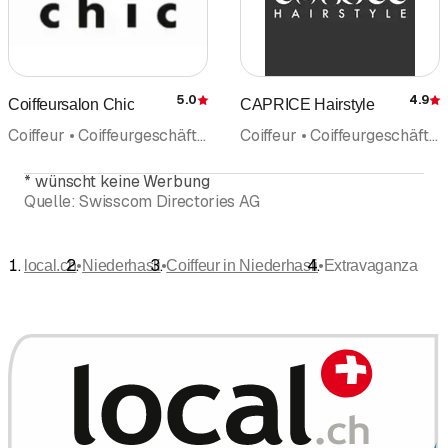
5.0
4.9
Coiffeursalon Chic
CAPRICE Hairstyle
Bewertung
Coiffeur • Coiffeurgeschäft • Haarpflege • Styling Modeberatung
Coiffeur • Coiffeurgeschäft • Barbershop • Haarverlängerungen • Haarpflege • Haarinstitut • Haarentfernung
*
wünscht keine Werbung
Quelle:
Swisscom Directories AG
•
•
•
local.ch
Niederhasli
Coiffeur in Niederhasli
Extravaganza