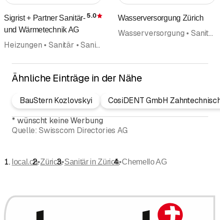
5.0
Sigrist + Partner Sanitär-
Wasserversorgung Zürich
Bewertung
und Wärmetechnik AG
Wasserversorgung • Sanitär • Sanitäre Anlagen und Installationen • Stadtverwaltung
Heizungen • Sanitär • Sanitäre Anlagen und Installationen • Solartechnik Solaranlagen • Kältetechnik • Wärmetechnik
Ähnliche Einträge in der Nähe
BauStern Kozlovskyi
CosiDENT GmbH Zahntechnisch
*
wünscht keine Werbung
Quelle:
Swisscom Directories AG
•
•
•
local.ch
Zürich
Sanitär in Zürich
Chemello AG