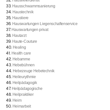
32
.
Hauslieferdienst
33
.
Hausschwammsanierung
34
.
Haustechnik
35
.
Haustiere
36
.
Hauswartungen Liegenschaftenservice
37
.
Hauswartungen privat
38
.
Hautarzt
39
.
Haute-Couture
40
.
Healing
41
.
Health care
42
.
Hebamme
43
.
Hebebühnen
44
.
Hebezeuge Hebetechnik
45
.
Heileurythmie
46
.
Heilpädagogik
47
.
Heilpädagogische
48
.
Heilpraktiker
49
.
Heim
50
.
Heimarbeit