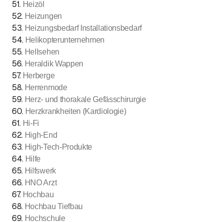
51
.
Heizöl
52
.
Heizungen
53
.
Heizungsbedarf Installationsbedarf
54
.
Helikopterunternehmen
55
.
Hellsehen
56
.
Heraldik Wappen
57
.
Herberge
58
.
Herrenmode
59
.
Herz- und thorakale Gefässchirurgie
60
.
Herzkrankheiten (Kardiologie)
61
.
Hi-Fi
62
.
High-End
63
.
High-Tech-Produkte
64
.
Hilfe
65
.
Hilfswerk
66
.
HNO Arzt
67
.
Hochbau
68
.
Hochbau Tiefbau
69
.
Hochschule