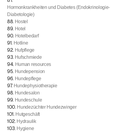
87
.
Hormonkrankheiten und Diabetes (Endokrinologie-
Diabetologie)
88
.
Hostel
89
.
Hotel
90
.
Hotelbedarf
91
.
Hotline
92
.
Hufpflege
93
.
Hufschmiede
94
.
Human resources
95
.
Hundepension
96
.
Hundepflege
97
.
Hundephysiotherapie
98
.
Hundesalon
99
.
Hundeschule
100
.
Hundezüchter Hundezwinger
101
.
Hutgeschäft
102
.
Hydraulik
103
.
Hygiene