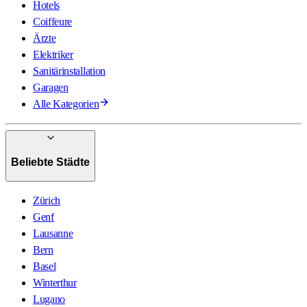
Hotels
Coiffeure
Ärzte
Elektriker
Sanitärinstallation
Garagen
Alle Kategorien
Beliebte Städte
Zürich
Genf
Lausanne
Bern
Basel
Winterthur
Lugano