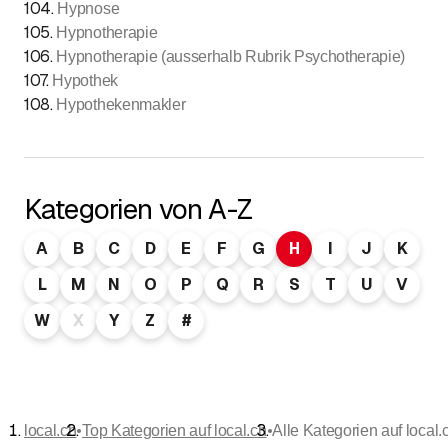
104
.
Hypnose
105
.
Hypnotherapie
106
.
Hypnotherapie (ausserhalb Rubrik Psychotherapie)
107
.
Hypothek
108
.
Hypothekenmakler
Kategorien von A-Z
A
B
C
D
E
F
G
H
I
J
K
L
M
N
O
P
Q
R
S
T
U
V
W
X
Y
Z
#
•
•
local.ch
Top Kategorien auf local.ch
Alle Kategorien auf local.