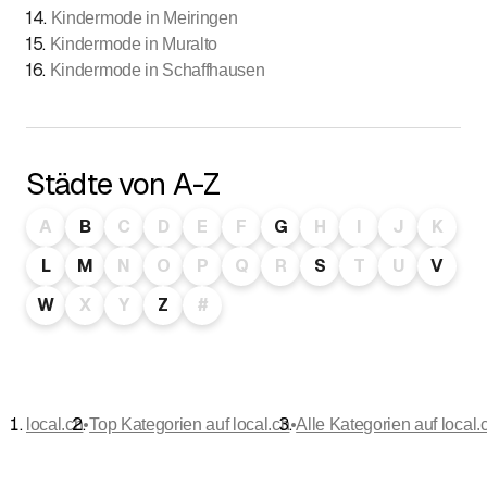
14
.
Kindermode in Meiringen
15
.
Kindermode in Muralto
16
.
Kindermode in Schaffhausen
Städte von A-Z
A
B
C
D
E
F
G
H
I
J
K
L
M
N
O
P
Q
R
S
T
U
V
W
X
Y
Z
#
•
•
local.ch
Top Kategorien auf local.ch
Alle Kategorien auf local.