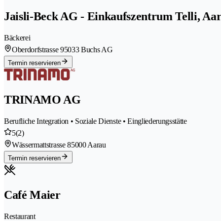
Jaisli-Beck AG - Einkaufszentrum Telli, Aa
Bäckerei
Oberdorfstrasse 9
5033 Buchs AG
Termin reservieren
TRINAMO AG
Berufliche Integration • Soziale Dienste • Eingliederungsstätte
5
(2)
Wässermattstrasse 8
5000 Aarau
Termin reservieren
Café Maier
Restaurant