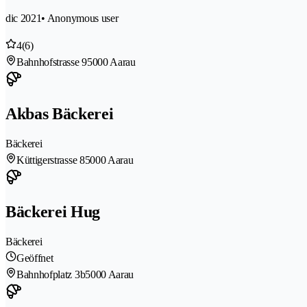
dic 2021
• Anonymous user
4
(6)
Bahnhofstrasse 9
5000 Aarau
Akbas Bäckerei
Bäckerei
Küttigerstrasse 8
5000 Aarau
Bäckerei Hug
Bäckerei
Geöffnet
Bahnhofplatz 3b
5000 Aarau