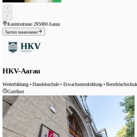
Kasinostrasse 29
5000 Aarau
Termin reservieren
HKV-Aarau
Weiterbildung • Handelsschule • Erwachsenenbildung • Berufsfachschul
Geöffnet