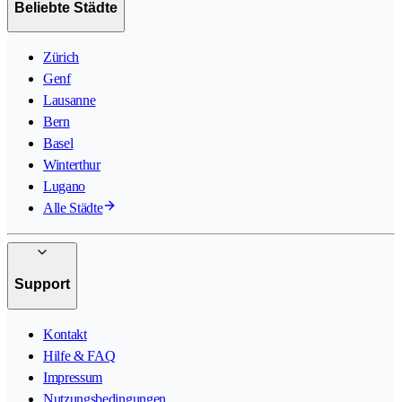
Beliebte Städte
Zürich
Genf
Lausanne
Bern
Basel
Winterthur
Lugano
Alle Städte
Support
Kontakt
Hilfe & FAQ
Impressum
Nutzungsbedingungen