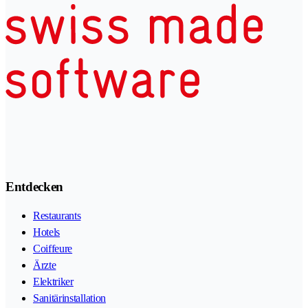
Entdecken
Restaurants
Hotels
Coiffeure
Ärzte
Elektriker
Sanitärinstallation