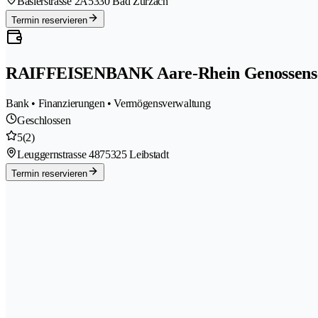
Baslerstrasse 2A
5330 Bad Zurzach
Termin reservieren
RAIFFEISENBANK Aare-Rhein Genossens
Bank • Finanzierungen • Vermögensverwaltung
Geschlossen
5
(2)
Leuggernstrasse 487
5325 Leibstadt
Termin reservieren