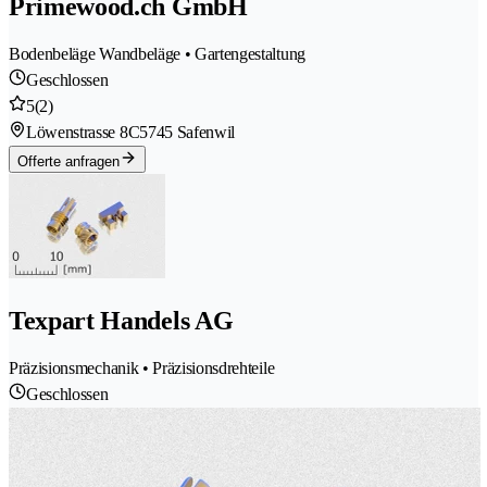
Primewood.ch GmbH
Bodenbeläge Wandbeläge • Gartengestaltung
Geschlossen
5
(2)
Löwenstrasse 8C
5745 Safenwil
Offerte anfragen
Texpart Handels AG
Präzisionsmechanik • Präzisionsdrehteile
Geschlossen