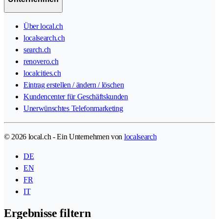
Über local.ch
localsearch.ch
search.ch
renovero.ch
localcities.ch
Eintrag erstellen / ändern / löschen
Kundencenter für Geschäftskunden
Unerwünschtes Telefonmarketing
© 2026 local.ch - Ein Unternehmen von
localsearch
DE
EN
FR
IT
Ergebnisse filtern