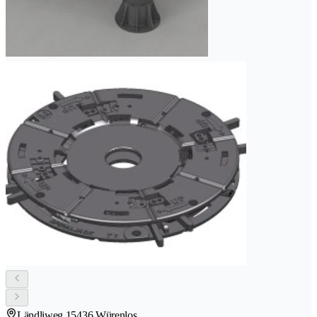
Ländliweg 1
5436 Würenlos