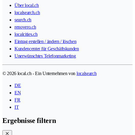
Über local.ch
localsearch.ch
search.ch
renovero.ch
localcities.ch
Eintrag erstellen / ändern / löschen
Kundencenter für Geschäftskunden
Unerwünschtes Telefonmarketing
© 2026 local.ch - Ein Unternehmen von
localsearch
DE
EN
FR
IT
Ergebnisse filtern