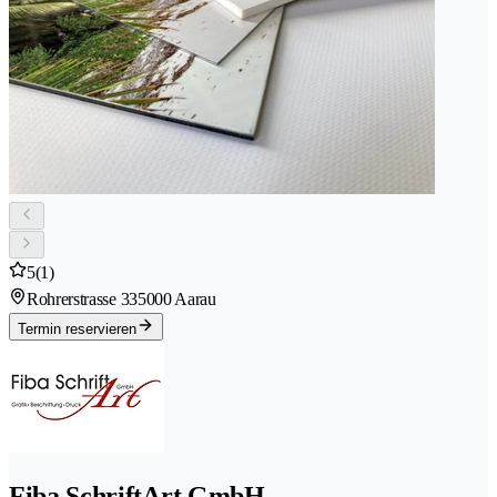
5
(1)
Rohrerstrasse 33
5000 Aarau
Termin reservieren
Fiba SchriftArt GmbH