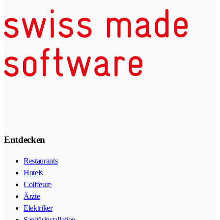
Entdecken
Restaurants
Hotels
Coiffeure
Ärzte
Elektriker
Sanitärinstallation