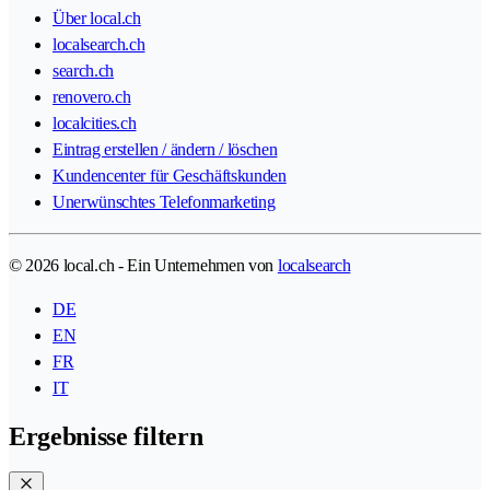
Über local.ch
localsearch.ch
search.ch
renovero.ch
localcities.ch
Eintrag erstellen / ändern / löschen
Kundencenter für Geschäftskunden
Unerwünschtes Telefonmarketing
© 2026 local.ch - Ein Unternehmen von
localsearch
DE
EN
FR
IT
Ergebnisse filtern