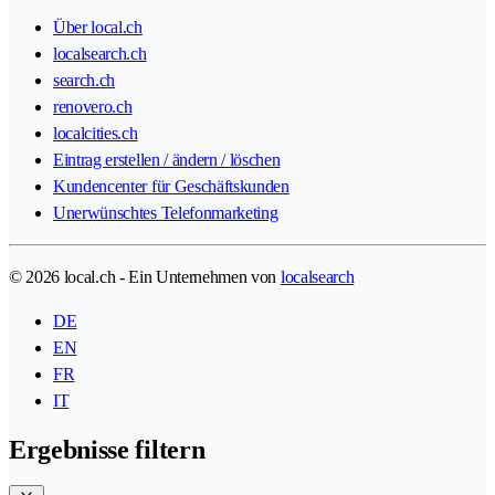
Über local.ch
localsearch.ch
search.ch
renovero.ch
localcities.ch
Eintrag erstellen / ändern / löschen
Kundencenter für Geschäftskunden
Unerwünschtes Telefonmarketing
© 2026 local.ch - Ein Unternehmen von
localsearch
DE
EN
FR
IT
Ergebnisse filtern