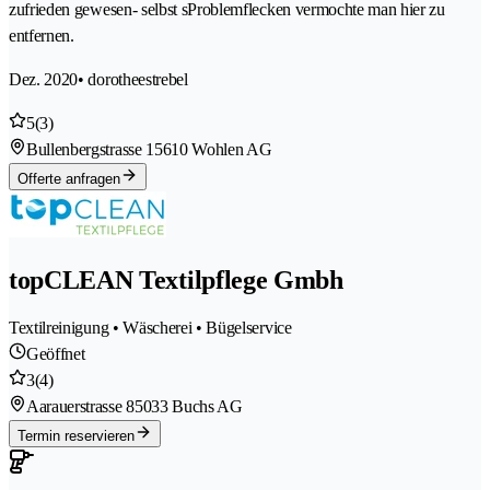
zufrieden gewesen- selbst sProblemflecken vermochte man hier zu
entfernen.
Dez. 2020
• dorotheestrebel
5
(3)
Bullenbergstrasse 1
5610 Wohlen AG
Offerte anfragen
topCLEAN Textilpflege Gmbh
Textilreinigung • Wäscherei • Bügelservice
Geöffnet
3
(4)
Aarauerstrasse 8
5033 Buchs AG
Termin reservieren