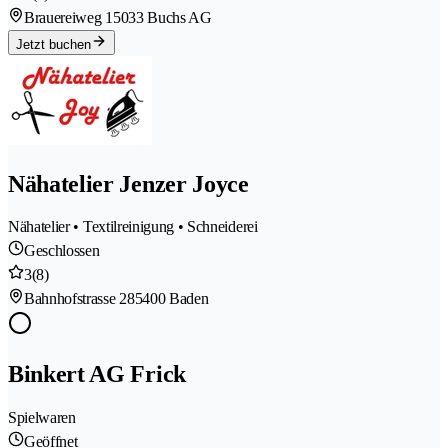
Brauereiweg 1
5033 Buchs AG
Jetzt buchen
Nähatelier Jenzer Joyce
Nähatelier • Textilreinigung • Schneiderei
Geschlossen
3
(8)
Bahnhofstrasse 28
5400 Baden
Binkert AG Frick
Spielwaren
Geöffnet