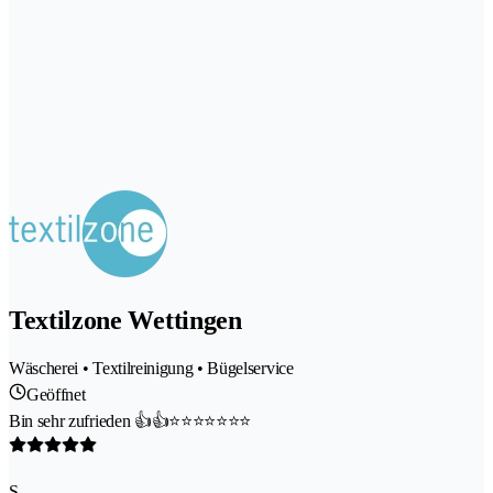
Textilzone Wettingen
Wäscherei • Textilreinigung • Bügelservice
Geöffnet
Bin sehr zufrieden 👍👍⭐️⭐️⭐️⭐️⭐️⭐️⭐️
S