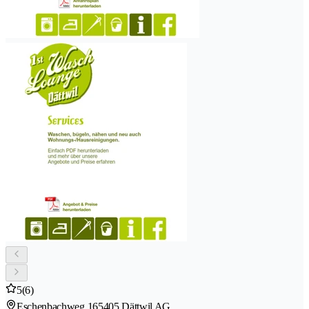
5
(6)
Eschenbachweg 16
5405 Dättwil AG