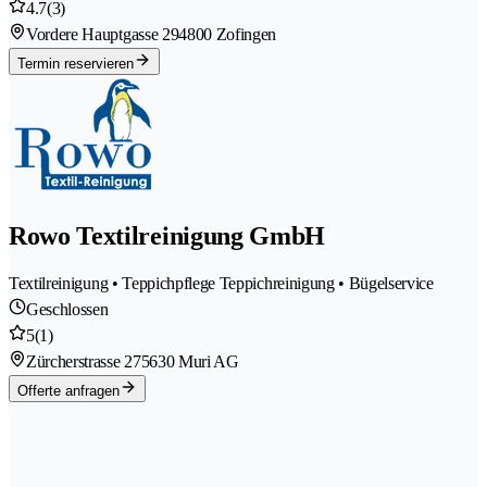
4.7
(3)
Vordere Hauptgasse 29
4800 Zofingen
Termin reservieren
Rowo Textilreinigung GmbH
Textilreinigung • Teppichpflege Teppichreinigung • Bügelservice
Geschlossen
5
(1)
Zürcherstrasse 27
5630 Muri AG
Offerte anfragen