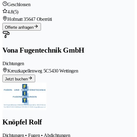
Geschlossen
4.8
(5)
Hofmatt 3
5647 Oberrüti
Offerte anfragen
Vona Fugentechnik GmbH
Dichtungen
Kreuzkapellenweg 5C
5430 Wettingen
Jetzt buchen
Knöpfel Rolf
Dichtungen • Fugen • Abdichtungen