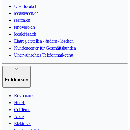
Über local.ch
localsearch.ch
search.ch
renovero.ch
localcities.ch
Eintrag erstellen / ändern / löschen
Kundencenter für Geschäftskunden
Unerwünschtes Telefonmarketing
Entdecken
Restaurants
Hotels
Coiffeure
Ärzte
Elektriker