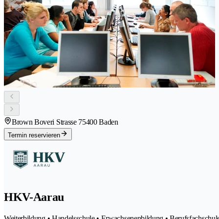
Brown Boveri Strasse 7
5400 Baden
Termin reservieren
HKV-Aarau
Weiterbildung • Handelsschule • Erwachsenenbildung • Berufsfachschul