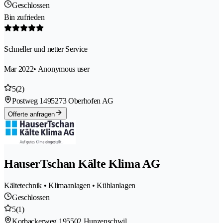
Geschlossen
Bin zufrieden
Schneller und netter Service
Mar 2022
• Anonymous user
5
(2)
Postweg 149
5273 Oberhofen AG
Offerte anfragen
HauserTschan Kälte Klima AG
Kältetechnik • Klimaanlagen • Kühlanlagen
Geschlossen
5
(1)
Korbackerweg 19
5502 Hunzenschwil