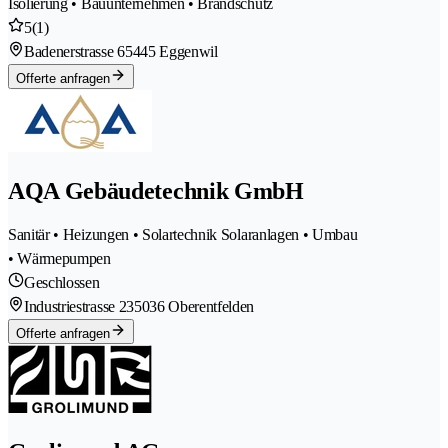
Isolierung • Bauunternehmen • Brandschutz
5
(1)
Badenerstrasse 6
5445 Eggenwil
Offerte anfragen
AQA Gebäudetechnik GmbH
Sanitär • Heizungen • Solartechnik Solaranlagen • Umbau
• Wärmepumpen
Geschlossen
Industriestrasse 23
5036 Oberentfelden
Offerte anfragen