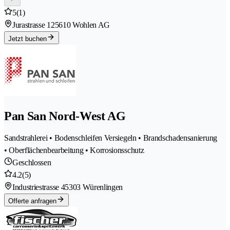
5
(1)
Jurastrasse 12
5610 Wohlen AG
Jetzt buchen
Pan San Nord-West AG
Sandstrahlerei • Bodenschleifen Versiegeln • Brandschadensanierung
• Oberflächenbearbeitung • Korrosionsschutz
Geschlossen
4.2
(5)
Industriestrasse 4
5303 Würenlingen
Offerte anfragen