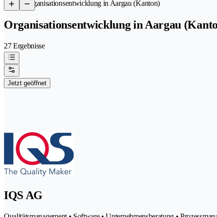
/
Organisationsentwicklung in Aargau (Kanton)
Organisationsentwicklung in Aargau (Kant
27 Ergebnisse
Jetzt geöffnet
IQS AG
Qualitätsmanagement • Software • Unternehmensberatung • Prozessmanage