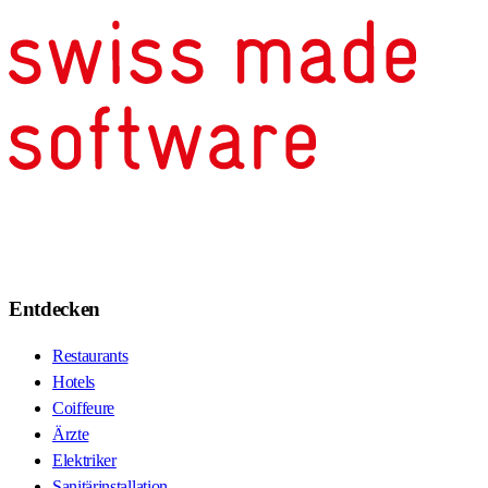
Entdecken
Restaurants
Hotels
Coiffeure
Ärzte
Elektriker
Sanitärinstallation