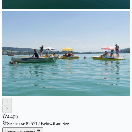
4.4
(5)
Seestrasse 82
5712 Beinwil am See
Termin reservieren