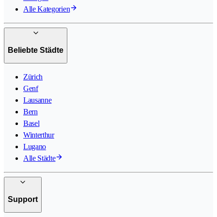
Alle Kategorien
Beliebte Städte
Zürich
Genf
Lausanne
Bern
Basel
Winterthur
Lugano
Alle Städte
Support