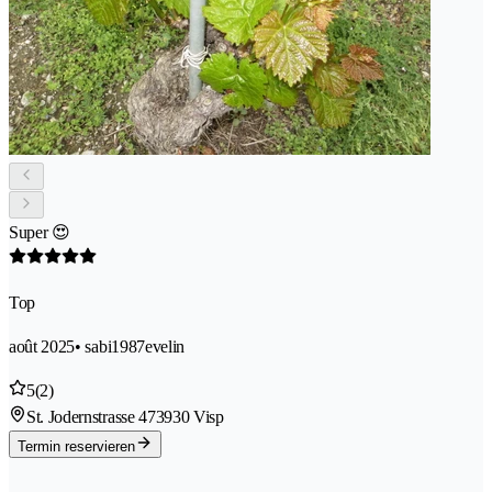
Super 😍
Top
août 2025
• sabi1987evelin
5
(2)
St. Jodernstrasse 47
3930 Visp
Termin reservieren