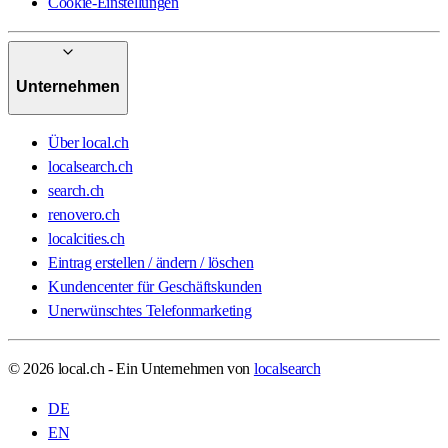
Cookie-Einstellungen
Unternehmen
Über local.ch
localsearch.ch
search.ch
renovero.ch
localcities.ch
Eintrag erstellen / ändern / löschen
Kundencenter für Geschäftskunden
Unerwünschtes Telefonmarketing
© 2026 local.ch - Ein Unternehmen von
localsearch
DE
EN