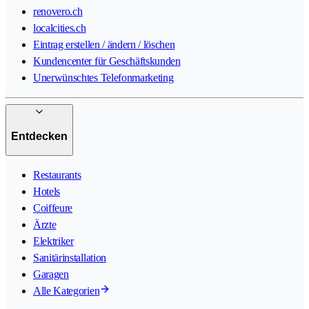
renovero.ch
localcities.ch
Eintrag erstellen / ändern / löschen
Kundencenter für Geschäftskunden
Unerwünschtes Telefonmarketing
Entdecken
Restaurants
Hotels
Coiffeure
Ärzte
Elektriker
Sanitärinstallation
Garagen
Alle Kategorien