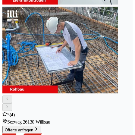
5
(4)
Seewag 2
6130 Willisau
Offerte anfragen