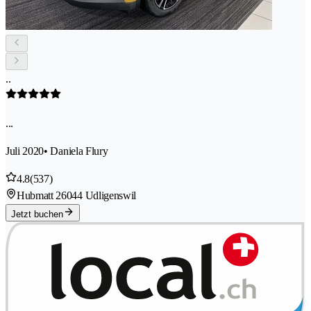
..
...
Juli 2020
• Daniela Flury
4.8
(537)
Hubmatt 2
6044 Udligenswil
Jetzt buchen