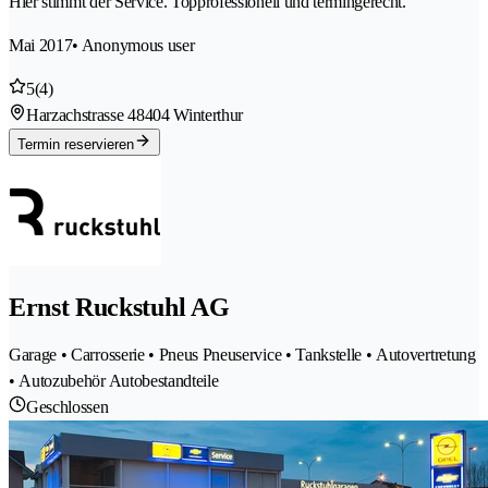
Hier stimmt der Service. Topprofessionell und termingerecht.
Mai 2017
• Anonymous user
5
(4)
Harzachstrasse 4
8404 Winterthur
Termin reservieren
Ernst Ruckstuhl AG
Garage • Carrosserie • Pneus Pneuservice • Tankstelle • Autovertretung
• Autozubehör Autobestandteile
Geschlossen