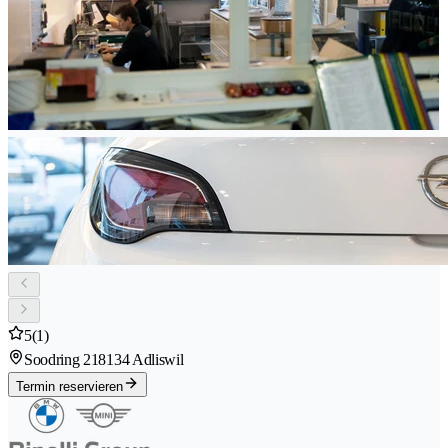
5
(1)
Soodring 21
8134 Adliswil
Termin reservieren