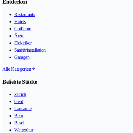
Entdecken
Restaurants
Hotels
Coiffeure
Ärzte
Elektriker
Sanitärinstallation
Garagen
Alle Kategorien
Beliebte Städte
Zürich
Genf
Lausanne
Bern
Basel
Winterthur