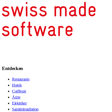
Entdecken
Restaurants
Hotels
Coiffeure
Ärzte
Elektriker
Sanitärinstallation