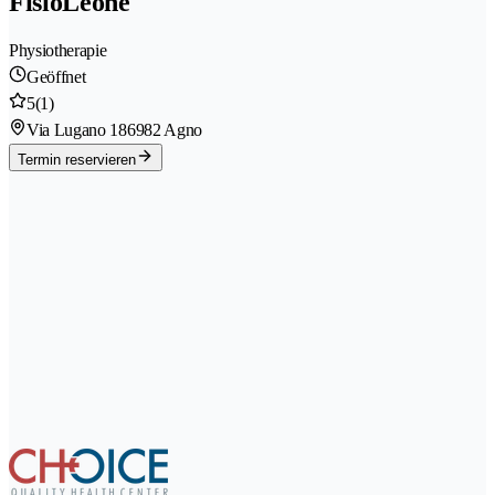
FisioLeone
Physiotherapie
Geöffnet
5
(1)
Via Lugano 18
6982 Agno
Termin reservieren