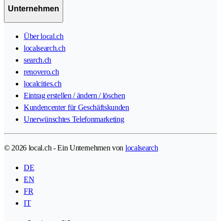
Unternehmen
Über local.ch
localsearch.ch
search.ch
renovero.ch
localcities.ch
Eintrag erstellen / ändern / löschen
Kundencenter für Geschäftskunden
Unerwünschtes Telefonmarketing
© 2026 local.ch - Ein Unternehmen von
localsearch
DE
EN
FR
IT