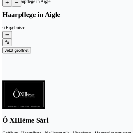
/
Haarpflege in Aigle
Haarpflege in Aigle
6 Ergebnisse
Jetzt geöffnet
Ô XIIIème Sàrl