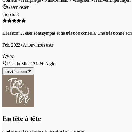
Coiffeur • Haarpflege • Nailkosmetik • Visagisten • Haarverlängerungen
Geschlossen
Trop top!
Elles sont 2, elles sont sympas et de très bon conseils. Une très bonne adr
Feb. 2022
• Anonymous user
5
(5)
Rue du Midi 13
1860 Aigle
Jetzt buchen
En tête à tête
Coiffeur • Haarpflege • Energetische Therapie