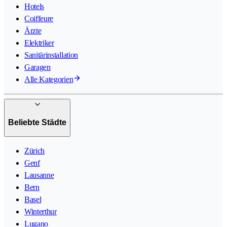
Hotels
Coiffeure
Ärzte
Elektriker
Sanitärinstallation
Garagen
Alle Kategorien
Beliebte Städte
Zürich
Genf
Lausanne
Bern
Basel
Winterthur
Lugano