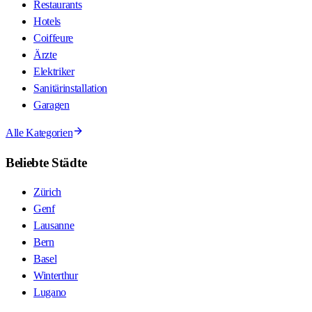
Restaurants
Hotels
Coiffeure
Ärzte
Elektriker
Sanitärinstallation
Garagen
Alle Kategorien
Beliebte Städte
Zürich
Genf
Lausanne
Bern
Basel
Winterthur
Lugano