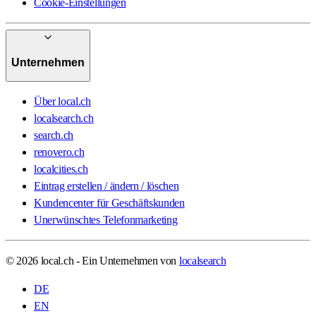
Cookie-Einstellungen
Unternehmen
Über local.ch
localsearch.ch
search.ch
renovero.ch
localcities.ch
Eintrag erstellen / ändern / löschen
Kundencenter für Geschäftskunden
Unerwünschtes Telefonmarketing
© 2026 local.ch - Ein Unternehmen von
localsearch
DE
EN