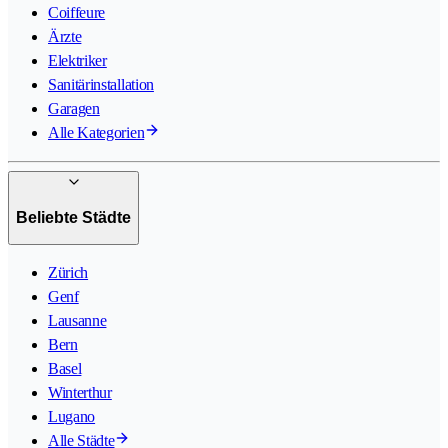
Coiffeure
Ärzte
Elektriker
Sanitärinstallation
Garagen
Alle Kategorien
Beliebte Städte
Zürich
Genf
Lausanne
Bern
Basel
Winterthur
Lugano
Alle Städte