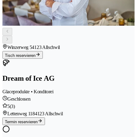
Winzerweg 5
4123 Allschwil
Tisch reservieren
Dream of Ice AG
Glaceprodukte • Konditorei
Geschlossen
5
(3)
Lettenweg 118
4123 Allschwil
Termin reservieren