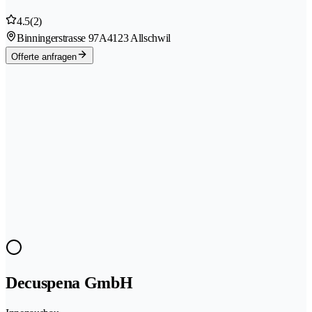
4.5
(2)
Binningerstrasse 97A
4123 Allschwil
Offerte anfragen
Decuspena GmbH