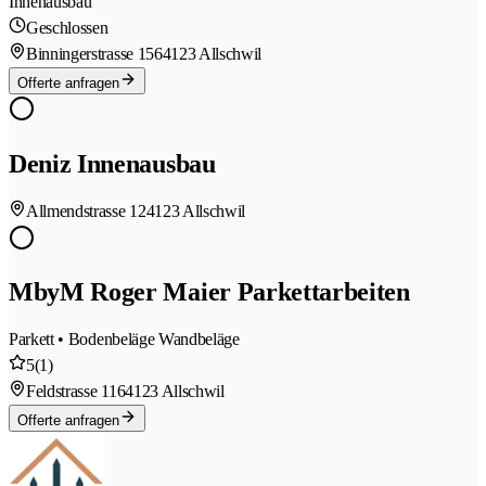
Innenausbau
Geschlossen
Binningerstrasse 156
4123 Allschwil
Offerte anfragen
Deniz Innenausbau
Allmendstrasse 12
4123 Allschwil
MbyM Roger Maier Parkettarbeiten
Parkett • Bodenbeläge Wandbeläge
5
(1)
Feldstrasse 116
4123 Allschwil
Offerte anfragen