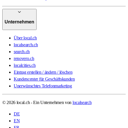
Unternehmen
Über local.ch
localsearch.ch
search.ch
renovero.ch
localcities.ch
Eintrag erstellen / ändern / löschen
Kundencenter für Geschäftskunden
Unerwünschtes Telefonmarketing
© 2026 local.ch - Ein Unternehmen von
localsearch
DE
EN
FR