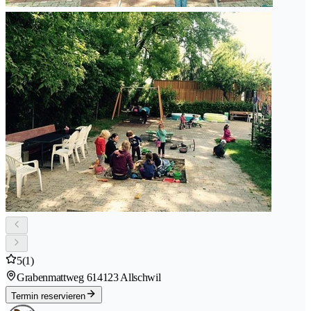
5
(1)
Grabenmattweg 61
4123 Allschwil
Termin reservieren