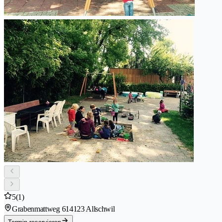
5
(1)
Grabenmattweg 61
4123 Allschwil