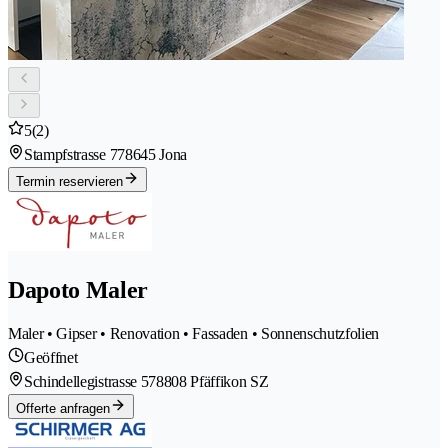
5
(2)
Stampfstrasse 77
8645 Jona
Termin reservieren
Dapoto Maler
Maler • Gipser • Renovation • Fassaden • Sonnenschutzfolien
Geöffnet
Schindellegistrasse 57
8808 Pfäffikon SZ
Offerte anfragen