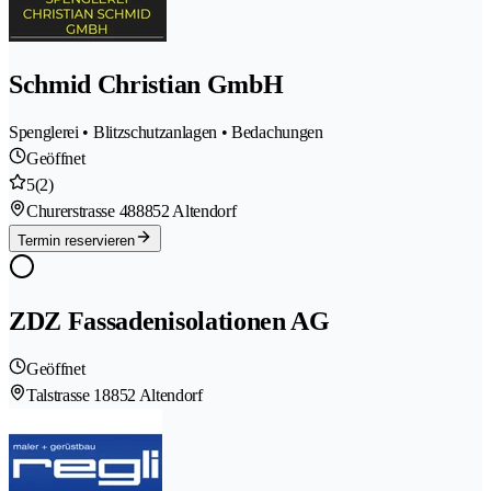
Schmid Christian GmbH
Spenglerei • Blitzschutzanlagen • Bedachungen
Geöffnet
5
(2)
Churerstrasse 48
8852 Altendorf
Termin reservieren
ZDZ Fassadenisolationen AG
Geöffnet
Talstrasse 1
8852 Altendorf