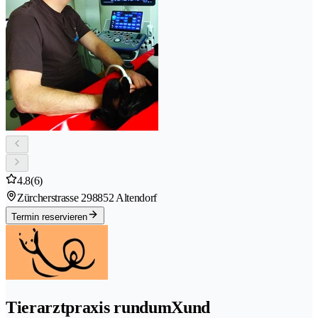
4.8
(6)
Zürcherstrasse 29
8852 Altendorf
Termin reservieren
Tierarztpraxis rundumXund