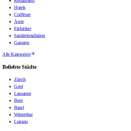
Restaurants
Hotels
Coiffeure
Ärzte
Elektriker
Sanitärinstallation
Garagen
Alle Kategorien
Beliebte Städte
Zürich
Genf
Lausanne
Bern
Basel
Winterthur
Lugano