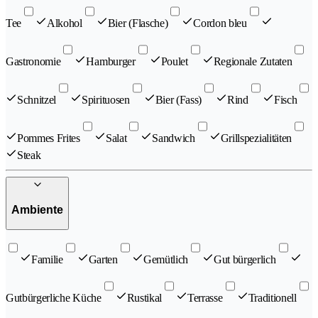
Tee
Alkohol
Bier (Flasche)
Cordon bleu
Gastronomie
Hamburger
Poulet
Regionale Zutaten
Schnitzel
Spirituosen
Bier (Fass)
Rind
Fisch
Pommes Frites
Salat
Sandwich
Grillspezialitäten
Steak
Ambiente
Familie
Garten
Gemütlich
Gut bürgerlich
Gutbürgerliche Küche
Rustikal
Terrasse
Traditionell