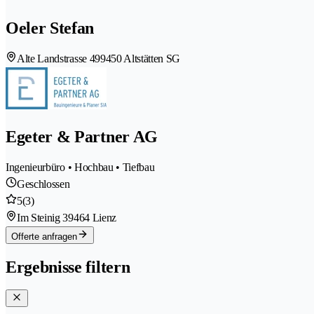
Oeler Stefan
Alte Landstrasse 49
9450 Altstätten SG
Egeter & Partner AG
Ingenieurbüro • Hochbau • Tiefbau
Geschlossen
5
(3)
Im Steinig 3
9464 Lienz
Offerte anfragen
Ergebnisse filtern