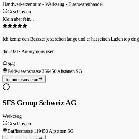
Handwerkerzentrum • Werkzeug • Eisenwarenhandel
Geschlossen
Klein aber fein...
Ich kenne den Besitzer jetzt schon lange und er hat seinen Laden top einge
dic 2021
• Anonymous user
5
(4)
Feldwiesenstrasse 36
9450 Altstätten SG
Termin reservieren
SFS Group Schweiz AG
Werkzeug
Geschlossen
Bafflesstrasse 11
9450 Altstätten SG