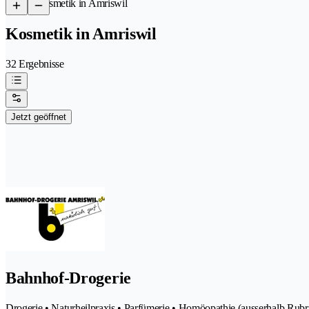
/
Kosmetik in Amriswil
Kosmetik in Amriswil
32 Ergebnisse
Jetzt geöffnet
Bahnhof-Drogerie
Drogerie • Naturheilpraxis • Parfümerie • Homöopathie (ausserhalb Rubr