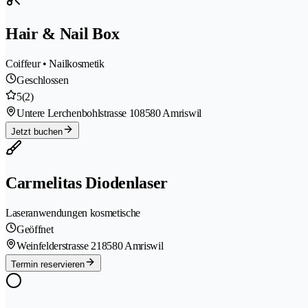
Hair & Nail Box
Coiffeur • Nailkosmetik
Geschlossen
5
(2)
Untere Lerchenbohlstrasse 10
8580 Amriswil
Jetzt buchen
Carmelitas Diodenlaser
Laseranwendungen kosmetische
Geöffnet
Weinfelderstrasse 21
8580 Amriswil
Termin reservieren