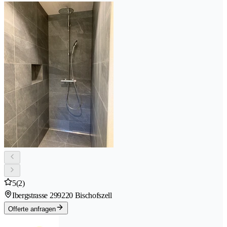
5
(2)
Ibergstrasse 29
9220 Bischofszell
Offerte anfragen