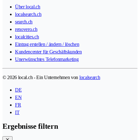
Über local.ch
localsearch.ch
search.ch
renovero.ch
localcities.ch
Eintrag erstellen / ändern / löschen
Kundencenter für Geschäftskunden
Unerwünschtes Telefonmarketing
© 2026 local.ch - Ein Unternehmen von
localsearch
DE
EN
FR
IT
Ergebnisse filtern